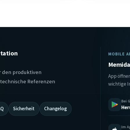
tation
MOBILE A
Memida 
r den produktiven
App öffnen
, technische Referenzen
wichtige I
Bei 
Her
AQ
Sicherheit
Changelog
Im A