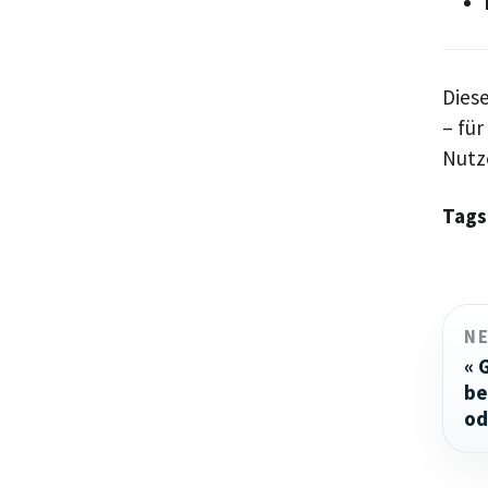
Dies
– für
Nutz
Tags
N
be
od