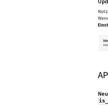
Upd
Nutz
Wenn
Eins
AP
Neue
is