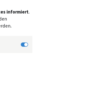
es informiert
.
 den
erden.