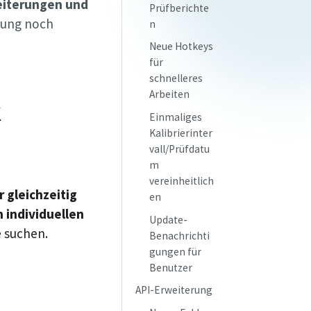
eiterungen und
Prüfberichte
zung noch
n
Neue Hotkeys
für
schnelleres
Arbeiten
k
Einmaliges
Kalibrierinter
vall/Prüfdatu
m
vereinheitlich
r gleichzeitig
en
 individuellen
Update-
e suchen.
Benachrichti
gungen für
Benutzer
API-Erweiterung