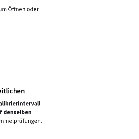
um Öffnen oder
itlichen
librierintervall
uf denselben
Sammelprüfungen.