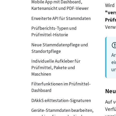
Mobile App mit Dashboard,
Wird
Kartenansicht und PDF-Viewer
"ver
Erweiterte API für Stammdaten
Prüfm
Verw
Prüfberichts‑Typen und
Prüfmittel‑Historie
Neue Stammdatenpflege und
Standortpflege
Ar
Individuelle Aufkleber für
ei
Prüfmittel, Pakete und
un
Maschinen
Filterfunktionen im Prüfmittel-
Neue
Dashboard
DAkkS eAttestation-Signaturen
Auf 
Verf
Geräte-Stammdaten bearbeiten,