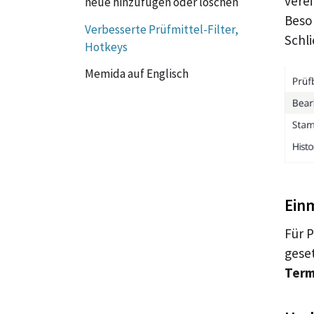
vere
neue hinzufügen oder löschen
Beso
Verbesserte Prüfmittel-Filter,
Schl
Hotkeys
Memida auf Englisch
Einm
Für P
gese
Term