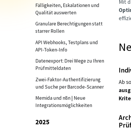
Mit 
Fälligkeiten, Eskalationen und
Opti
Qualität auswerten
effiz
Granulare Berechtigungen statt
starrer Rollen
API Webhooks, Testplans und
Ne
API-Token-Info
Datenexport: Drei Wege zu Ihren
Prüfmitteldaten
Indi
Zwei-Faktor-Authentifizierung
Ab s
und Suche per Barcode-Scanner
ausg
Memida und n8n | Neue
Krit
Integrationsmöglichkeiten
Arc
2025
Prü