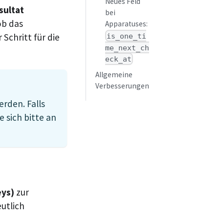
Neues Feld
sultat
bei
ob das
Apparatuses:
 Schritt für die
is_one_ti
me_next_ch
eck_at
Allgemeine
Verbesserungen
erden. Falls
e sich bitte an
eys)
zur
utlich