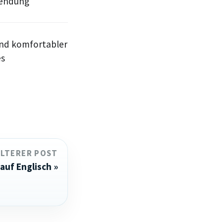
wendung
und komfortabler
es
ÄLTERER POST
auf Englisch