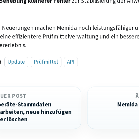
Behebung kleinerer Fehler
zur Stabilisierung der An
e Neuerungen machen Memida noch leistungsfähiger 
 eine effizientere Prüfmittelverwaltung und ein besser
ererlebnis.
:
Update
Prüfmittel
API
EUER POST
Geräte-Stammdaten
Memida 
arbeiten, neue hinzufügen
er löschen