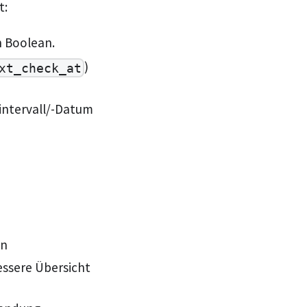
t:
n Boolean.
)
xt_check_at
 intervall/-Datum
en
essere Übersicht